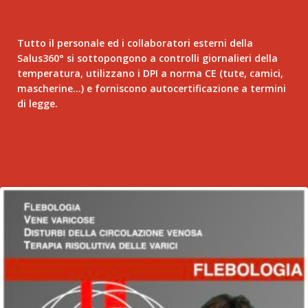
Tutto il personale ed i collaboratori esterni della
Salus360° si sottopongono a controlli giornalieri della
temperatura, utilizzano i DPI a norma CE (tute, camici,
mascherine…) e forniscono autocertificazione a termini
di legge.