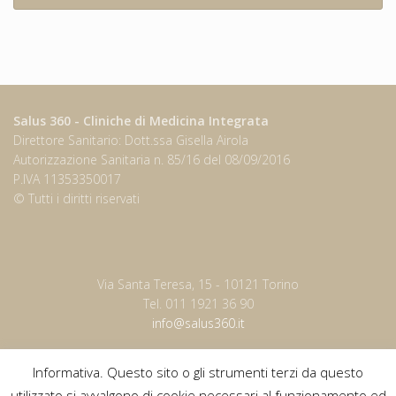
Salus 360 - Cliniche di Medicina Integrata
Direttore Sanitario: Dott.ssa Gisella Airola
Autorizzazione Sanitaria n. 85/16 del 08/09/2016
P.IVA 11353350017
© Tutti i diritti riservati
Via Santa Teresa, 15 - 10121 Torino
Tel. 011 1921 36 90
info@salus360.it
Informativa. Questo sito o gli strumenti terzi da questo
utilizzato si avvalgono di cookie necessari al funzionamento ed