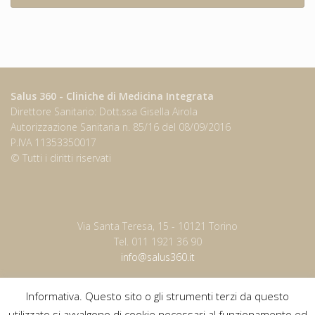
Salus 360 - Cliniche di Medicina Integrata
Direttore Sanitario: Dott.ssa Gisella Airola
Autorizzazione Sanitaria n. 85/16 del 08/09/2016
P.IVA 11353350017
© Tutti i diritti riservati
Via Santa Teresa, 15 - 10121 Torino
Tel. 011 1921 36 90
info@salus360.it
Informativa. Questo sito o gli strumenti terzi da questo
utilizzato si avvalgono di cookie necessari al funzionamento ed