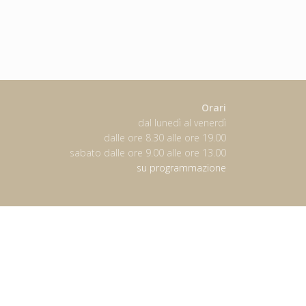
Orari
dal lunedì al venerdì
dalle ore 8.30 alle ore 19.00
sabato dalle ore 9.00 alle ore 13.00
su programmazione