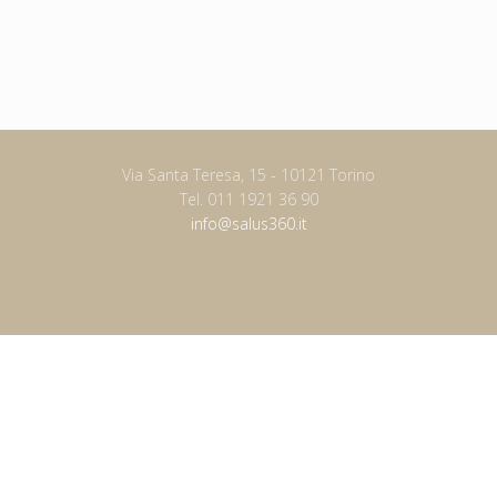
Via Santa Teresa, 15 - 10121 Torino
Tel. 011 1921 36 90
info@salus360.it