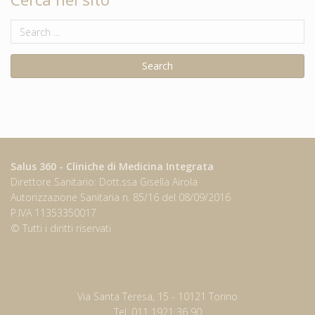
Salus 360 - Cliniche di Medicina Integrata
Direttore Sanitario: Dott.ssa Gisella Airola
Autorizzazione Sanitaria n. 85/16 del 08/09/2016
P.IVA 11353350017
© Tutti i diritti riservati
Via Santa Teresa, 15 - 10121 Torino
Tel. 011 1921 36 90