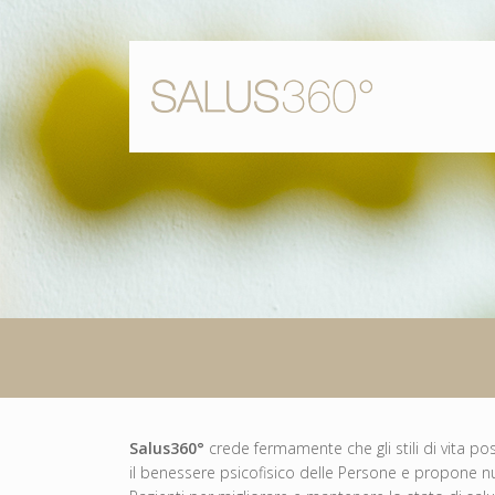
Salus360°
crede fermamente che gli stili di vita 
il benessere psicofisico delle Persone e propone nuov