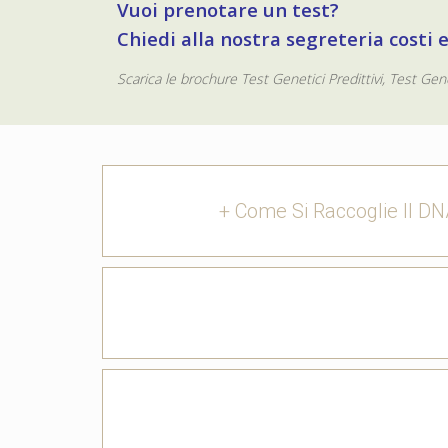
Vuoi prenotare un test?
Chiedi alla nostra segreteria costi 
Scarica le brochure Test Genetici Predittivi, Test Ge
+ Come Si Raccoglie Il DNA