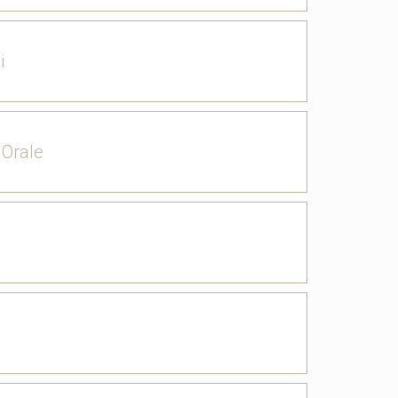
i
 Orale