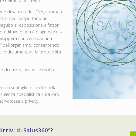
 nell’arco della vita.
one di varianti del DNA, chiamate
lattia, ma comportano un
eguito all’esposizione a fattori
 predittivo e non è diagnostico –
svilupperà con certezza una
li” dell’organismo, consentendo
ci e di aumentare la probabilità
gine di errore, anche se molto
mpio ventaglio di scelte nella
sulenza specialistica sulla loro
servatezza e privacy.
ittivi di Salus360°?