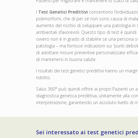
Pazienti per migliorare e mantenere lo stato di salute
I
Test Genetici Predittivi
consentono l’individuazi
polimorfismi, che di per sé non sono causa di ma
aumento del rischio di sviluppare una patologia in s
ambientali sfavorevoli. Questo tipo di test è quindi
ovvero non è in grado di stabilire se una persona 
patologia – ma fornisce indicazioni sui “punti debo
di adottare misure preventive personalizzate effica
di mantenersi in buona salute.
I risultati dei test genetici predittivi hanno un mar
ridotto.
Salus 360° può quindi offrire ai propri Pazienti un a
diagnostica genetica predittiva, unitamente alla con
interpretazione, garantendo un assoluto livello di ri
Sei interessato ai test genetici pred