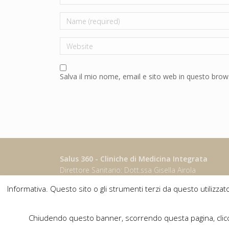
Name
Website
Salva il mio nome, email e sito web in questo bro
Salus 360 - Cliniche di Medicina Integrata
Direttore Sanitario: Dott.ssa Gisella Airola
Autorizzazione Sanitaria n. 85/16 del 08/09/2016
Informativa. Questo sito o gli strumenti terzi da questo utilizzato
P.IVA 11353350017
© Tutti i diritti riservati
Chiudendo questo banner, scorrendo questa pagina, clicca