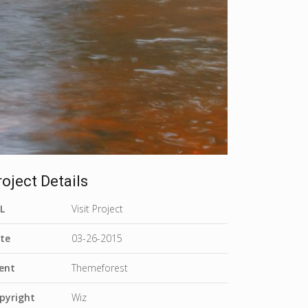
roject Details
L
Visit Project
te
03-26-2015
ient
Themeforest
pyright
Wiz