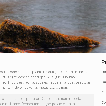
P
ortis odio sit amet ipsum tincidunt, ut elementum lacus
UR
 luctus eget. Aenean nec turpis vel augue vulputate
Da
 leo. In quis est lacinia, sodales neque at, aliquet sem. Cras
ermentum dolor, ac varius metus sagittis non.
Cl
tur blandit tempus porttitor. Donec id elit non mi porta
Co
purus sit amet fermentum. Integer posuere erat a ante