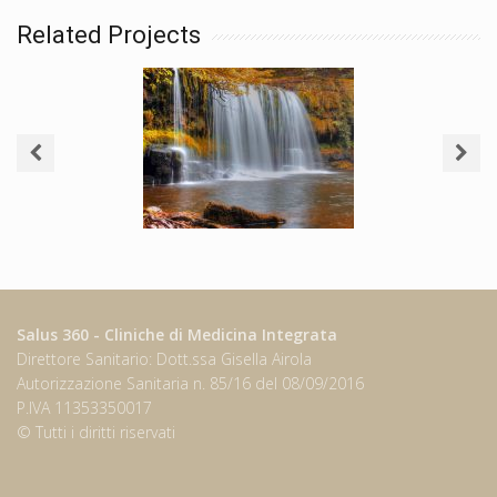
Related Projects
Forest Falls
Salus 360 - Cliniche di Medicina Integrata
Direttore Sanitario: Dott.ssa Gisella Airola
Autorizzazione Sanitaria n. 85/16 del 08/09/2016
P.IVA 11353350017
© Tutti i diritti riservati