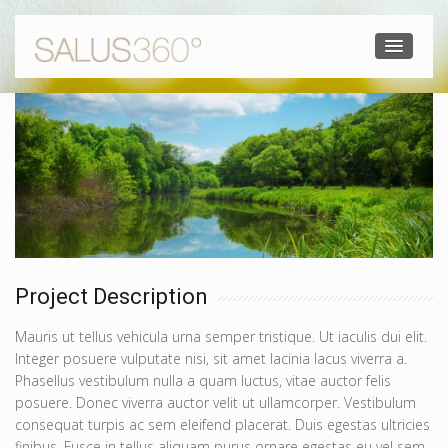
Project Description
Mauris ut tellus vehicula urna semper tristique. Ut iaculis dui elit.
Integer posuere vulputate nisi, sit amet lacinia lacus viverra a.
Phasellus vestibulum nulla a quam luctus, vitae auctor felis
posuere. Donec viverra auctor velit ut ullamcorper. Vestibulum
consequat turpis ac sem eleifend placerat. Duis egestas ultricies
finibus. Fusce in tellus aliquam purus ornare egestas eu vel sem.