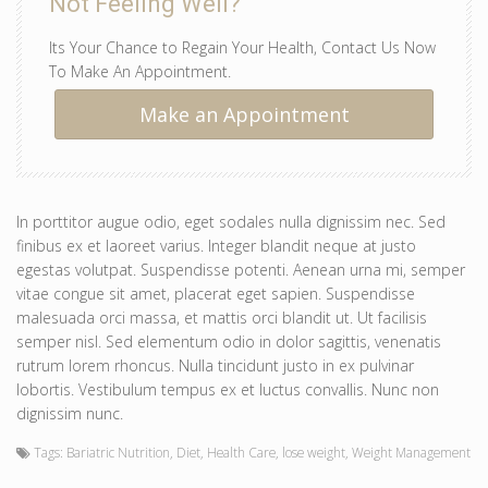
Not Feeling Well?
Its Your Chance to Regain Your Health, Contact Us Now
To Make An Appointment.
Make an Appointment
In porttitor augue odio, eget sodales nulla dignissim nec. Sed
finibus ex et laoreet varius. Integer blandit neque at justo
egestas volutpat. Suspendisse potenti. Aenean urna mi, semper
vitae congue sit amet, placerat eget sapien. Suspendisse
malesuada orci massa, et mattis orci blandit ut. Ut facilisis
semper nisl. Sed elementum odio in dolor sagittis, venenatis
rutrum lorem rhoncus. Nulla tincidunt justo in ex pulvinar
lobortis. Vestibulum tempus ex et luctus convallis. Nunc non
dignissim nunc.
Tags:
Bariatric Nutrition
,
Diet
,
Health Care
,
lose weight
,
Weight Management