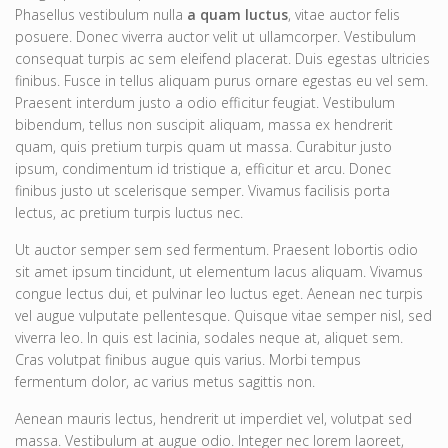
Phasellus vestibulum nulla
a quam luctus
, vitae auctor felis
posuere. Donec viverra auctor velit ut ullamcorper. Vestibulum
consequat turpis ac sem eleifend placerat. Duis egestas ultricies
finibus. Fusce in tellus aliquam purus ornare egestas eu vel sem.
Praesent interdum justo a odio efficitur feugiat. Vestibulum
bibendum, tellus non suscipit aliquam, massa ex hendrerit
quam, quis pretium turpis quam ut massa. Curabitur justo
ipsum, condimentum id tristique a, efficitur et arcu. Donec
finibus justo ut scelerisque semper. Vivamus facilisis porta
lectus, ac pretium turpis luctus nec.
Ut auctor semper sem sed fermentum. Praesent lobortis odio
sit amet ipsum tincidunt, ut elementum lacus aliquam. Vivamus
congue lectus dui, et pulvinar leo luctus eget. Aenean nec turpis
vel augue vulputate pellentesque. Quisque vitae semper nisl, sed
viverra leo. In quis est lacinia, sodales neque at, aliquet sem.
Cras volutpat finibus augue quis varius. Morbi tempus
fermentum dolor, ac varius metus sagittis non.
Aenean mauris lectus, hendrerit ut imperdiet vel, volutpat sed
massa. Vestibulum at augue odio. Integer nec lorem laoreet,