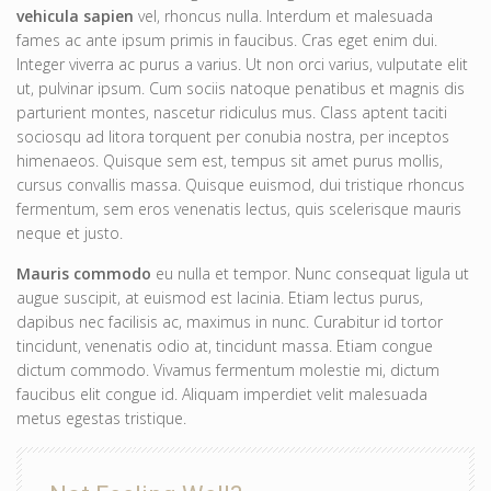
vehicula sapien
vel, rhoncus nulla. Interdum et malesuada
fames ac ante ipsum primis in faucibus. Cras eget enim dui.
Integer viverra ac purus a varius. Ut non orci varius, vulputate elit
ut, pulvinar ipsum. Cum sociis natoque penatibus et magnis dis
parturient montes, nascetur ridiculus mus. Class aptent taciti
sociosqu ad litora torquent per conubia nostra, per inceptos
himenaeos. Quisque sem est, tempus sit amet purus mollis,
cursus convallis massa. Quisque euismod, dui tristique rhoncus
fermentum, sem eros venenatis lectus, quis scelerisque mauris
neque et justo.
Mauris commodo
eu nulla et tempor. Nunc consequat ligula ut
augue suscipit, at euismod est lacinia. Etiam lectus purus,
dapibus nec facilisis ac, maximus in nunc. Curabitur id tortor
tincidunt, venenatis odio at, tincidunt massa. Etiam congue
dictum commodo. Vivamus fermentum molestie mi, dictum
faucibus elit congue id. Aliquam imperdiet velit malesuada
metus egestas tristique.