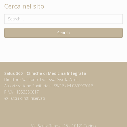
Cerca nel sito
Salus 360 - Cliniche di Medicina Integrata
Direttore Sanitario: Dott.ssa Gisella Airola
Autorizzazione Sanitaria n. 85/16 del 08/09/2016
P.IVA 11353350017
© Tutti i diritti riservati
Via Santa Teresa, 15 - 10121 Torino