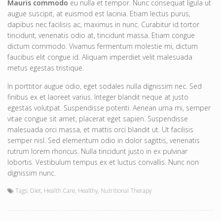
Mauris commodo
eu nulla et tempor. Nunc consequat ligula ut
augue suscipit, at euismod est lacinia. Etiam lectus purus,
dapibus nec facilisis ac, maximus in nunc. Curabitur id tortor
tincidunt, venenatis odio at, tincidunt massa. Etiam congue
dictum commodo. Vivamus fermentum molestie mi, dictum
faucibus elit congue id. Aliquam imperdiet velit malesuada
metus egestas tristique.
In porttitor augue odio, eget sodales nulla dignissim nec. Sed
finibus ex et laoreet varius. Integer blandit neque at justo
egestas volutpat. Suspendisse potenti. Aenean urna mi, semper
vitae congue sit amet, placerat eget sapien. Suspendisse
malesuada orci massa, et mattis orci blandit ut. Ut facilisis
semper nisl. Sed elementum odio in dolor sagittis, venenatis
rutrum lorem rhoncus. Nulla tincidunt justo in ex pulvinar
lobortis. Vestibulum tempus ex et luctus convallis. Nunc non
dignissim nunc.
Tags:
Diet
,
Health Care
,
Healthy
,
Nutritional Therapy