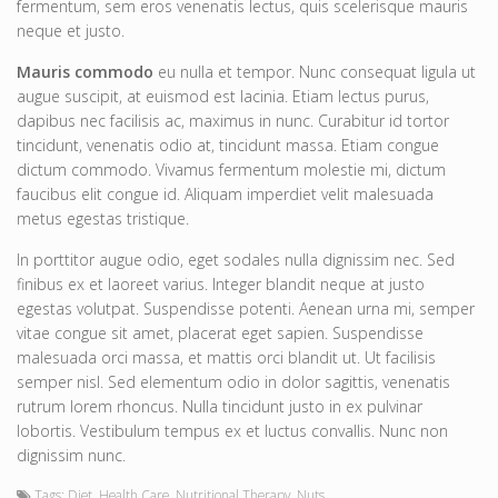
fermentum, sem eros venenatis lectus, quis scelerisque mauris
neque et justo.
Mauris commodo
eu nulla et tempor. Nunc consequat ligula ut
augue suscipit, at euismod est lacinia. Etiam lectus purus,
dapibus nec facilisis ac, maximus in nunc. Curabitur id tortor
tincidunt, venenatis odio at, tincidunt massa. Etiam congue
dictum commodo. Vivamus fermentum molestie mi, dictum
faucibus elit congue id. Aliquam imperdiet velit malesuada
metus egestas tristique.
In porttitor augue odio, eget sodales nulla dignissim nec. Sed
finibus ex et laoreet varius. Integer blandit neque at justo
egestas volutpat. Suspendisse potenti. Aenean urna mi, semper
vitae congue sit amet, placerat eget sapien. Suspendisse
malesuada orci massa, et mattis orci blandit ut. Ut facilisis
semper nisl. Sed elementum odio in dolor sagittis, venenatis
rutrum lorem rhoncus. Nulla tincidunt justo in ex pulvinar
lobortis. Vestibulum tempus ex et luctus convallis. Nunc non
dignissim nunc.
Tags:
Diet
,
Health Care
,
Nutritional Therapy
,
Nuts