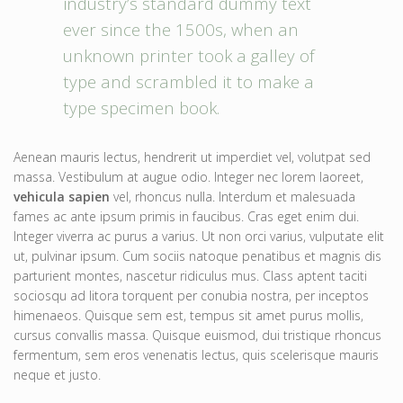
industry’s standard dummy text
ever since the 1500s, when an
unknown printer took a galley of
type and scrambled it to make a
type specimen book.
Aenean mauris lectus, hendrerit ut imperdiet vel, volutpat sed
massa. Vestibulum at augue odio. Integer nec lorem laoreet,
vehicula sapien
vel, rhoncus nulla. Interdum et malesuada
fames ac ante ipsum primis in faucibus. Cras eget enim dui.
Integer viverra ac purus a varius. Ut non orci varius, vulputate elit
ut, pulvinar ipsum. Cum sociis natoque penatibus et magnis dis
parturient montes, nascetur ridiculus mus. Class aptent taciti
sociosqu ad litora torquent per conubia nostra, per inceptos
himenaeos. Quisque sem est, tempus sit amet purus mollis,
cursus convallis massa. Quisque euismod, dui tristique rhoncus
fermentum, sem eros venenatis lectus, quis scelerisque mauris
neque et justo.