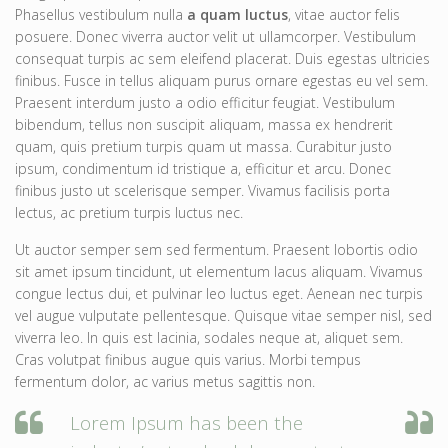
Phasellus vestibulum nulla
a quam luctus
, vitae auctor felis
posuere. Donec viverra auctor velit ut ullamcorper. Vestibulum
consequat turpis ac sem eleifend placerat. Duis egestas ultricies
finibus. Fusce in tellus aliquam purus ornare egestas eu vel sem.
Praesent interdum justo a odio efficitur feugiat. Vestibulum
bibendum, tellus non suscipit aliquam, massa ex hendrerit
quam, quis pretium turpis quam ut massa. Curabitur justo
ipsum, condimentum id tristique a, efficitur et arcu. Donec
finibus justo ut scelerisque semper. Vivamus facilisis porta
lectus, ac pretium turpis luctus nec.
Ut auctor semper sem sed fermentum. Praesent lobortis odio
sit amet ipsum tincidunt, ut elementum lacus aliquam. Vivamus
congue lectus dui, et pulvinar leo luctus eget. Aenean nec turpis
vel augue vulputate pellentesque. Quisque vitae semper nisl, sed
viverra leo. In quis est lacinia, sodales neque at, aliquet sem.
Cras volutpat finibus augue quis varius. Morbi tempus
fermentum dolor, ac varius metus sagittis non.
Lorem Ipsum has been the