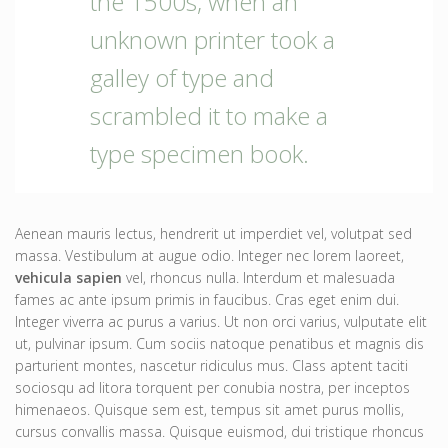
the 1500s, when an
unknown printer took a
galley of type and
scrambled it to make a
type specimen book.
Aenean mauris lectus, hendrerit ut imperdiet vel, volutpat sed
massa. Vestibulum at augue odio. Integer nec lorem laoreet,
vehicula sapien
vel, rhoncus nulla. Interdum et malesuada
fames ac ante ipsum primis in faucibus. Cras eget enim dui.
Integer viverra ac purus a varius. Ut non orci varius, vulputate elit
ut, pulvinar ipsum. Cum sociis natoque penatibus et magnis dis
parturient montes, nascetur ridiculus mus. Class aptent taciti
sociosqu ad litora torquent per conubia nostra, per inceptos
himenaeos. Quisque sem est, tempus sit amet purus mollis,
cursus convallis massa. Quisque euismod, dui tristique rhoncus